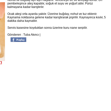
Nohut ve buğday ayrı ayrı haşlanır. Tencereye un ve tereyağı konur. Un
pembeleşince ateş kapatılır, soğuk et suyu ve yoğurt atılır. Pürüz
kalmayana kadar karıştırılır.
Ocak ateşi orta ayarda yakılır. Üzerine buğday, nohut ve tuz eklenir.
Kaynama noktasına gelene kadar karıştırarak pişirilir. Kaynayınca kısılır, 5
dakika daha kaynatılır.
Servis kasesine koyduktan sonra üzerine kuru nane serpilir.
Gönderen : Tuba Akıncı |
!