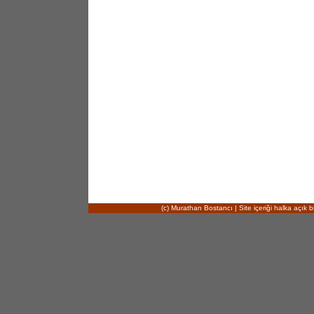
(c) Murathan Bostancı | Site içeriği halka açık bi