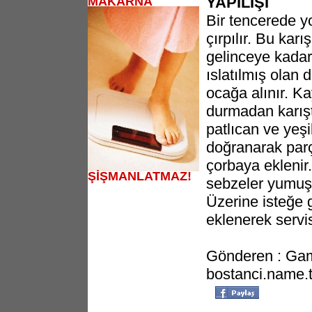
YAPILIŞI
MAKARNA
Bir tencerede y
çırpılır. Bu kar
gelinceye kadar
ıslatılmış olan 
ocağa alınır. K
durmadan karıştı
patlıcan ve yeşi
doğranarak parç
çorbaya eklenir
ŞİŞMANLATMAZ!
sebzeler yumuşa
Üzerine isteğe 
eklenerek servis
Gönderen : Gam
bostanci.name.t