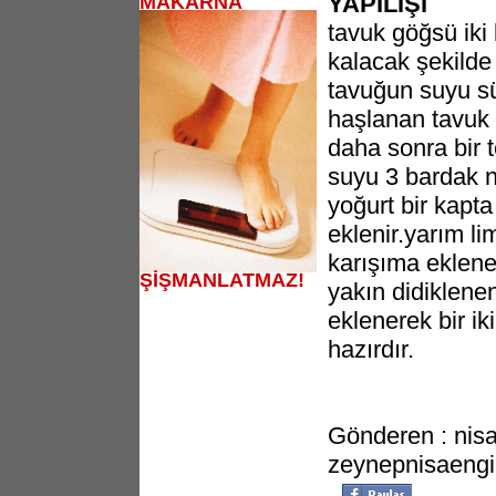
YAPILIŞI
MAKARNA
tavuk göğsü iki
kalacak şekilde
tavuğun suyu sü
haşlanan tavuk 
daha sonra bir 
suyu 3 bardak no
yoğurt bir kapta
eklenir.yarım l
karışıma eklene
ŞİŞMANLATMAZ!
yakın didiklene
eklenerek bir ik
hazırdır.
Gönderen : nisa
zeynepnisaeng