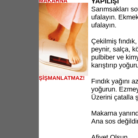
YAPILIŞI
MAKARNA
Sarımsakları so
ufalayın. Ekmek 
ufalayın.
Çekilmiş fındık,
peynir, salça, k
pulbiber ve kimy
karıştırıp yoğur
ŞİŞMANLATMAZ!
Fındık yağını az
yoğurun. Ezmeyi
Üzerini çatalla 
Makarna yanınd
Ana sos değildir
Afiyet Olsun.