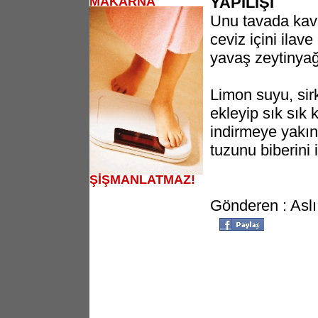
YAPILIŞI
MAKARNA
Unu tavada kav
ceviz içini ilav
yavaş zeytinyağı
Limon suyu, sir
ekleyip sık sık 
indirmeye yakı
tuzunu biberini 
ŞİŞMANLATMAZ!
Gönderen : Aslı