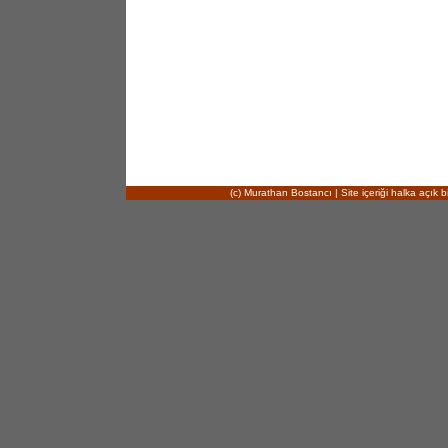
(c) Murathan Bostancı | Site içeriği halka açık bi