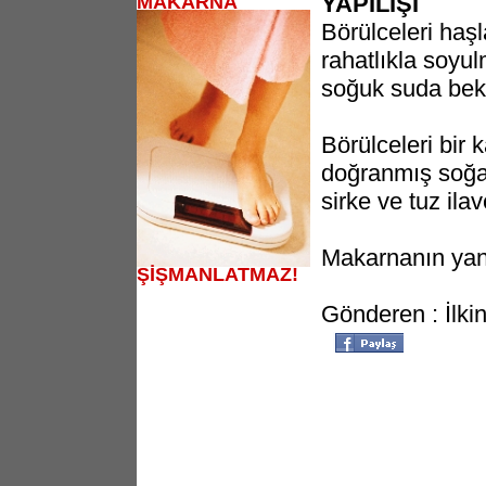
YAPILIŞI
MAKARNA
Börülceleri haşl
rahatlıkla soyul
soğuk suda bek
Börülceleri bir 
doğranmış soğa
sirke ve tuz ilav
Makarnanın yan
ŞİŞMANLATMAZ!
Gönderen : İlkin