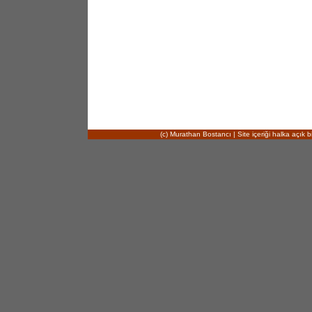
(c) Murathan Bostancı | Site içeriği halka açık bi